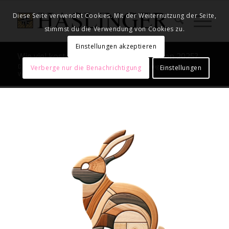
Diese Seite verwendet Cookies. Mit der Weiternutzung der Seite,
stimmst du die Verwendung von Cookies zu.
Einstellungen akzeptieren
Wie viel kostet Parkettboden abschleifen 2025?
Du bist hier:
Startseite
/
Unser Service – Sanierung, Verlegung
/
Verberge nur die Benachrichtigung
Einstellungen
Wie viel kostet Parkettboden abschleifen 2025?